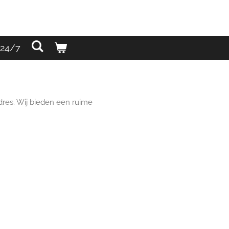
24/7
dres. Wij bieden een ruime